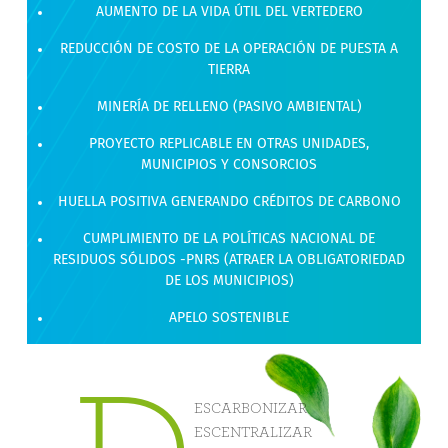
AUMENTO DE LA VIDA ÚTIL DEL VERTEDERO
REDUCCIÓN DE COSTO DE LA OPERACIÓN DE PUESTA A
TIERRA
MINERÍA DE RELLENO (PASIVO AMBIENTAL)
PROYECTO REPLICABLE EN OTRAS UNIDADES,
MUNICIPIOS Y CONSORCIOS
HUELLA POSITIVA GENERANDO CRÉDITOS DE CARBONO
CUMPLIMIENTO DE LA POLÍTICAS NACIONAL DE
RESIDUOS SÓLIDOS -PNRS (ATRAER LA OBLIGATORIEDAD
DE LOS MUNICIPIOS)
APELO SOSTENIBLE
ESCARBONIZAR
ESCENTRALIZAR